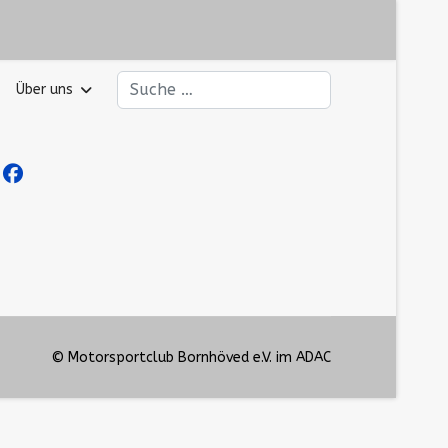
Suchen
Über uns
© Motorsportclub Bornhöved e.V. im ADAC